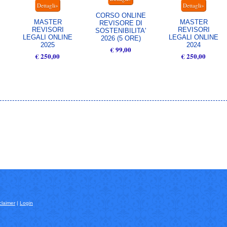
CORSO ONLINE
MASTER
MASTER
REVISORE DI
REVISORI
REVISORI
SOSTENIBILITA'
LEGALI ONLINE
LEGALI ONLINE
2026 (5 ORE)
2025
2024
€ 99,00
€ 250,00
€ 250,00
claimer
|
Login