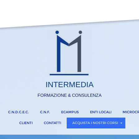
INTERMEDIA
FORMAZIONE & CONSULENZA
C.N.D.C.E.C.
C.N.F.
ECAMPUS
ENTI LOCALI
MICROCR
CLIENTI
CONTATTI
ACQUISTA I NOSTRI CORSI