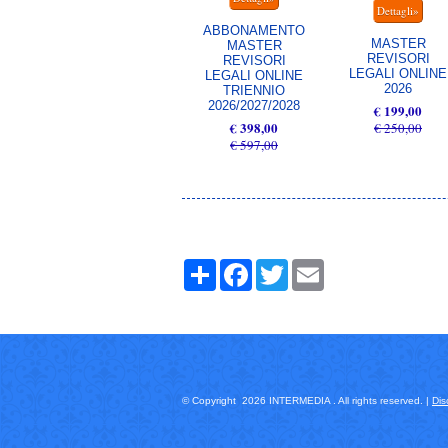
ABBONAMENTO
MASTER
MASTER
REVISORI
REVISORI
LEGALI ONLINE
LEGALI ONLINE
2026
TRIENNIO
2026/2027/2028
€ 199,00
€ 398,00
€ 250,00
€ 597,00
Share
Facebook
Twitter
Email
© Copyright 2026 INTERMEDIA . All rights reserved. |
Dis