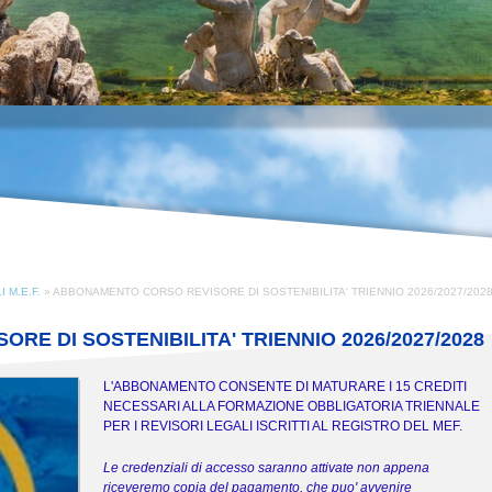
 M.E.F.
» ABBONAMENTO CORSO REVISORE DI SOSTENIBILITA' TRIENNIO 2026/2027/202
E DI SOSTENIBILITA' TRIENNIO 2026/2027/2028
L'ABBONAMENTO CONSENTE DI MATURARE I 15 CREDITI
NECESSARI ALLA FORMAZIONE OBBLIGATORIA TRIENNALE
PER I REVISORI LEGALI ISCRITTI AL REGISTRO DEL MEF.
Le credenziali di accesso saranno attivate non appena
riceveremo copia del pagamento, che puo' avvenire