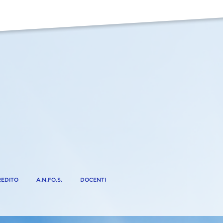
EDITO
A.N.FO.S.
DOCENTI