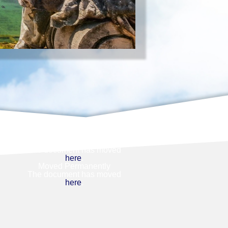
8
Moved Permanently
The document has moved
here
.
Moved Permanently
The document has moved
here
.