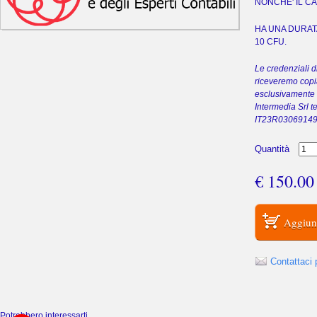
NONCHE' IL C
HA UNA DURAT
10 CFU.
Le credenziali 
riceveremo copi
esclusivamente c
Intermedia Srl 
IT23R0306914
Quantità
€ 150.0
Contattaci 
Potrebbero interessarti