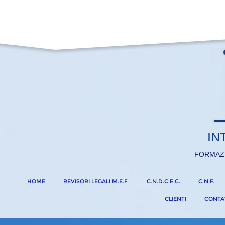
IN
FORMAZ
HOME
REVISORI LEGALI M.E.F.
C.N.D.C.E.C.
C.N.F.
CLIENTI
CONTA