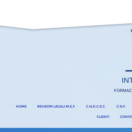
IN
FORMAZ
HOME
REVISORI LEGALI M.E.F.
C.N.D.C.E.C.
C.N.F.
CLIENTI
CONTA