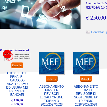
Intermedia Srl 
IT23R0306914
€ 250.0
Contattaci 
Potrebbero interessarti
-25%
CTU CIVILE E
PENALE -
CALCOLO
ANATOCISMO
ABBONAMENTO
ABBONAMENTO
ED USURA NEI
MASTER
CORSO
RAPPORTI
REVISORI
REVISORE DI
BANCARI
LEGALI ONLINE
SOSTENIBILITA'
€ 150,00
TRIENNIO
TRIENNIO
€ 200,00
2026/2027/2028
2026/2027/2028