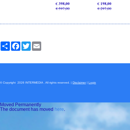
€ 398,00
€ 198,00
€ 597,00
€ 297,00
Share
Facebook
Twitter
Email
© Copyright 2026 INTERMEDIA . All rights reserved. |
Disclaimer
|
Login
Moved Permanently
The document has moved
here
.